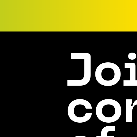
Jo
co