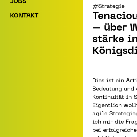
JOBS
#Strategie
Tenaciou
KONTAKT
– über 
stärke i
Königs­di
Dies ist ein Art
Bedeutung und 
Kontinuität in 
Eigentlich woll
agile Strategie
ich mir die Frag
bei erfolgreich