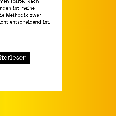
men sollte. Nach
ngen ist meine
die Methodik zwar
icht entscheidend ist.
from Tenacious Strategy – üb
terlesen