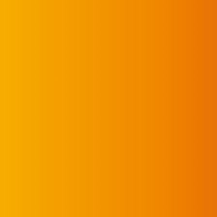
er Willens­stärke in der Königs­disz