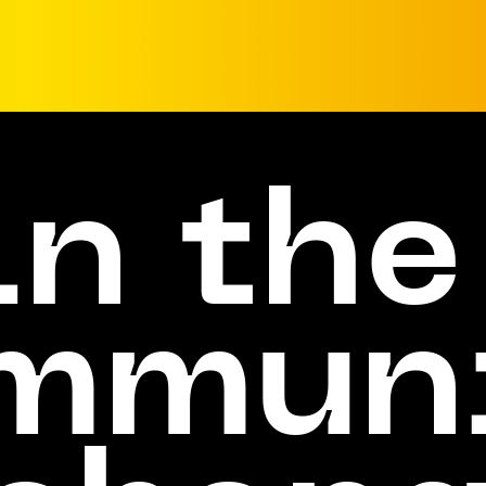
in the
mmun